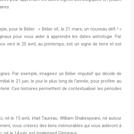
aires.
 pour le Bélier : « Bélier vif, le 21 mars, un nouveau défi ! »
inaux pour vous aider à apprendre les dates astrologie. Par
 vers le 20 avril, au printemps, est un signe de terre et est
ignes. Par exemple, imaginez un Bélier impulsif qui décide de
al le 21 juin, le jour le plus long de l’année, pour profiter au
etenir. Ces histoires permettent de contextualiser les périodes
 né le 15 avril, était Taureau. William Shakespeare, né autour
lement, vous créerez des liens mémorables qui vous aideront à
p, né le 14 juin, est également Gémeaux.