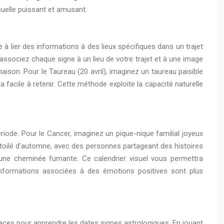
uelle puissant et amusant.
 lier des informations à des lieux spécifiques dans un trajet
s, associez chaque signe à un lieu de votre trajet et à une image
maison. Pour le Taureau (20 avril), imaginez un taureau paisible
 facile à retenir. Cette méthode exploite la capacité naturelle
iode. Pour le Cancer, imaginez un pique-nique familial joyeux
l étoilé d’automne, avec des personnes partageant des histoires
 une cheminée fumante. Ce calendrier visuel vous permettra
 informations associées à des émotions positives sont plus
ces pour apprendre les dates signes astrologiques. En jouant