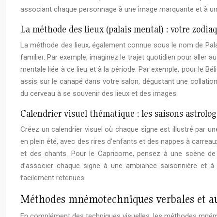
associant chaque personnage à une image marquante et à une
La méthode des lieux (palais mental) : votre zodia
La méthode des lieux, également connue sous le nom de Palais
familier. Par exemple, imaginez le trajet quotidien pour aller a
mentale liée à ce lieu et à la période. Par exemple, pour le Bé
assis sur le canapé dans votre salon, dégustant une collation.
du cerveau à se souvenir des lieux et des images.
Calendrier visuel thématique : les saisons astrolo
Créez un calendrier visuel où chaque signe est illustré par 
en plein été, avec des rires d’enfants et des nappes à carreau
et des chants. Pour le Capricorne, pensez à une scène de 
d’associer chaque signe à une ambiance saisonnière et à u
facilement retenues.
Méthodes mnémotechniques verbales et audi
En complément des techniques visuelles, les méthodes mnémot