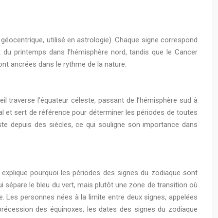
géocentrique, utilisé en astrologie). Chaque signe correspond
ut du printemps dans l’hémisphère nord, tandis que le Cancer
sont ancrées dans le rythme de la nature.
il traverse l’équateur céleste, passant de l’hémisphère sud à
al et sert de référence pour déterminer les périodes de toutes
este depuis des siècles, ce qui souligne son importance dans
la explique pourquoi les périodes des signes du zodiaque sont
i sépare le bleu du vert, mais plutôt une zone de transition où
. Les personnes nées à la limite entre deux signes, appelées
a précession des équinoxes, les dates des signes du zodiaque