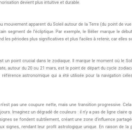
risation devient plus intuitive et durable.
u mouvement apparent du Soleil autour de la Terre (du point de vue 
tain segment de l’écliptique. Par exemple, le Bélier marque le déb
les périodes plus significatives et plus faciles à retenir, car elles 
st un point crucial dans le zodiaque. Il marque le moment où le Sole
date, autour du 20 ou 21 mars, est le point de départ du cycle zodiac
ne référence astronomique qui a été utilisée pour la navigation cél
e n’est pas une coupure nette, mais une transition progressive. Ce
rs. Imaginez un dégradé de couleurs : il n’y a pas de ligne claire qu
ignes se fondent subtilement, créant une zone d’influence partagée
ux signes, rendant leur profil astrologique unique. En raison de l