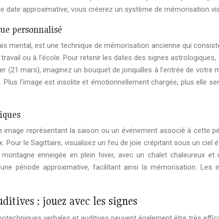
 date approximative, vous créerez un système de mémorisation vis
que personnalisé
 mental, est une technique de mémorisation ancienne qui consiste à
u travail ou à l’école. Pour retenir les dates des signes astrologique
lier (21 mars), imaginez un bouquet de jonquilles à l’entrée de votre 
 Plus l’image est insolite et émotionnellement chargée, plus elle sera
giques
une image représentant la saison ou un événement associé à cette pér
x. Pour le Sagittaire, visualisez un feu de joie crépitant sous un cie
montagne enneigée en plein hiver, avec un chalet chaleureux et
ne période approximative, facilitant ainsi la mémorisation. Les
tives : jouez avec les signes
echniques verbales et auditives peuvent également être très effica