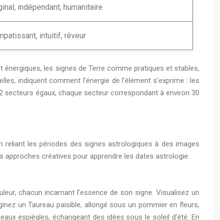
ginal, indépendant, humanitaire
patissant, intuitif, rêveur
t énergiques, les signes de Terre comme pratiques et stables,
lles, indiquent comment l’énergie de l’élément s’exprime : les
n 12 secteurs égaux, chaque secteur correspondant à environ 30
n reliant les périodes des signes astrologiques à des images
s approches créatives pour apprendre les dates astrologie.
ur, chacun incarnant l’essence de son signe. Visualisez un
aginez un Taureau paisible, allongé sous un pommier en fleurs,
meaux espiègles, échangeant des idées sous le soleil d’été. En