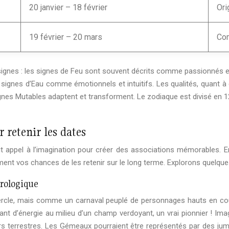
20 janvier – 18 février
Ori
19 février – 20 mars
Com
signes : les signes de Feu sont souvent décrits comme passionnés e
 signes d’Eau comme émotionnels et intuitifs. Les qualités, quant à e
es signes Mutables adaptent et transforment. Le zodiaque est divisé e
retenir les dates
it appel à l’imagination pour créer des associations mémorables. E
ent vos chances de les retenir sur le long terme. Explorons quelque
trologique
le, mais comme un carnaval peuplé de personnages hauts en coule
ant d’énergie au milieu d’un champ verdoyant, un vrai pionnier ! Im
sirs terrestres. Les Gémeaux pourraient être représentés par des ju