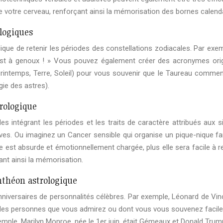
de votre cerveau, renforçant ainsi la mémorisation des bornes calend
logiques
 de retenir les périodes des constellations zodiacales. Par exemple,
s est à genoux ! » Vous pouvez également créer des acronymes orig
Printemps, Terre, Soleil) pour vous souvenir que le Taureau commence
gie des astres).
rologique
 intégrant les périodes et les traits de caractère attribués aux s
ves. Ou imaginez un Cancer sensible qui organise un pique-nique famili
ire est absurde et émotionnellement chargée, plus elle sera facile à r
tant ainsi la mémorisation.
anthéon astrologique
iversaires de personnalités célèbres. Par exemple, Léonard de Vinci,
s à des personnes que vous admirez ou dont vous vous souvenez faci
emple, Marilyn Monroe, née le 1er juin, était Gémeaux et Donald Trum