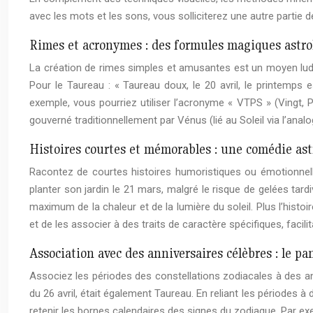
avec les mots et les sons, vous solliciterez une autre partie 
Rimes et acronymes : des formules magiques astro
La création de rimes simples et amusantes est un moyen ludique
Pour le Taureau : « Taureau doux, le 20 avril, le printemp
exemple, vous pourriez utiliser l’acronyme « VTPS » (Vingt, 
gouverné traditionnellement par Vénus (lié au Soleil via l’analo
Histoires courtes et mémorables : une comédie ast
Racontez de courtes histoires humoristiques ou émotionnelles
planter son jardin le 21 mars, malgré le risque de gelées tardi
maximum de la chaleur et de la lumière du soleil. Plus l’histo
et de les associer à des traits de caractère spécifiques, facili
Association avec des anniversaires célèbres : le p
Associez les périodes des constellations zodiacales à des ann
du 26 avril, était également Taureau. En reliant les période
retenir les bornes calendaires des signes du zodiaque. Par ex