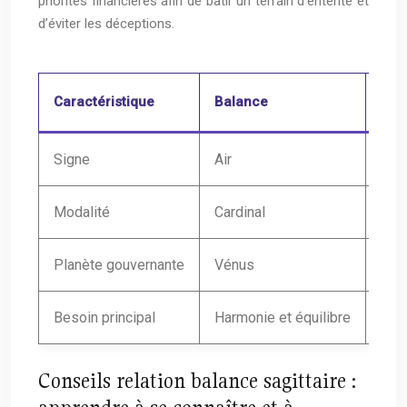
priorités financières afin de bâtir un terrain d’entente et
d’éviter les déceptions.
Caractéristique
Balance
Sagi
Signe
Air
Feu
Modalité
Cardinal
Mut
Planète gouvernante
Vénus
Jupi
Besoin principal
Harmonie et équilibre
Libe
Conseils relation balance sagittaire :